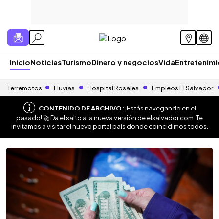
Inicio
Noticias
Turismo
Dinero y negocios
Vida
Entretenim
Terremotos
Lluvias
Hospital Rosales
Empleos El Salvador
CONTENIDO DE ARCHIVO:
¡Estás navegando en el
pasado! 🚀 Da el salto a la nueva versión de
elsalvador.com
. Te
invitamos a visitar el nuevo portal país donde coincidimos todos.