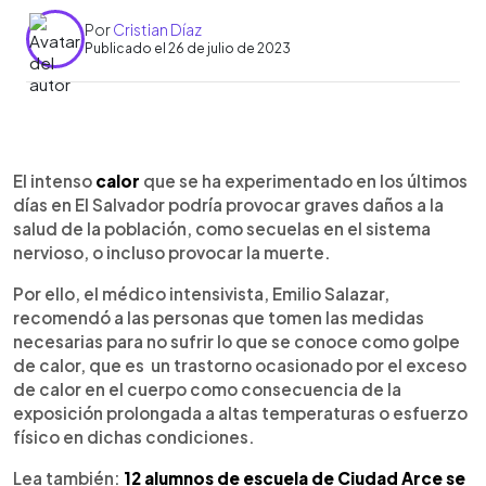
Por
Cristian Díaz
Publicado el 26 de julio de 2023
0:00
►
Escuchar artículo
El intenso
calor
que se ha experimentado en los últimos
días en El Salvador podría provocar graves daños a la
salud de la población, como secuelas en el sistema
nervioso, o incluso provocar la muerte.
Por ello, el médico intensivista, Emilio Salazar,
recomendó a las personas que tomen las medidas
necesarias para no sufrir lo que se conoce como golpe
de calor, que es un trastorno ocasionado por el exceso
de calor en el cuerpo como consecuencia de la
exposición prolongada a altas temperaturas o esfuerzo
físico en dichas condiciones.
Lea también:
12 alumnos de escuela de Ciudad Arce se