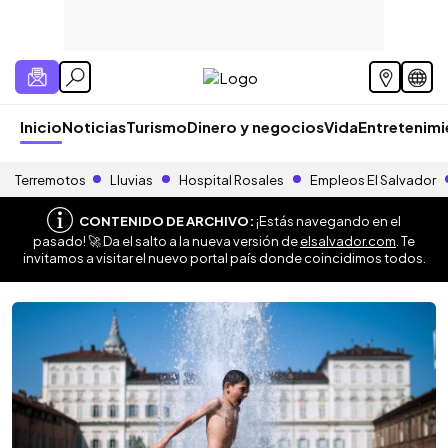
Inicio
Noticias
Turismo
Dinero y negocios
Vida
Entretenim
Terremotos
Lluvias
Hospital Rosales
Empleos El Salvador
CONTENIDO DE ARCHIVO:
¡Estás navegando en el
pasado! 🚀 Da el salto a la nueva versión de
elsalvador.com
. Te
invitamos a visitar el nuevo portal país donde coincidimos todos.