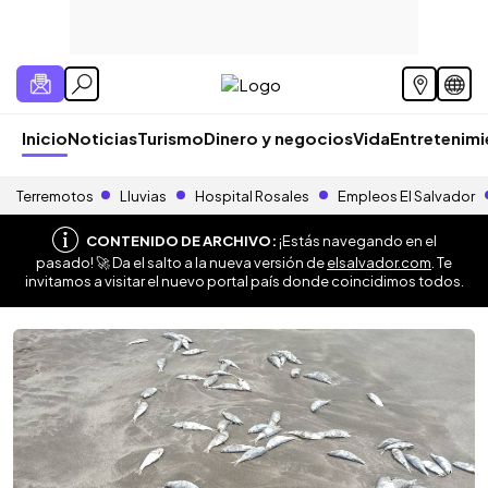
Inicio
Noticias
Turismo
Dinero y negocios
Vida
Entretenim
Terremotos
Lluvias
Hospital Rosales
Empleos El Salvador
CONTENIDO DE ARCHIVO:
¡Estás navegando en el
pasado! 🚀 Da el salto a la nueva versión de
elsalvador.com
. Te
invitamos a visitar el nuevo portal país donde coincidimos todos.