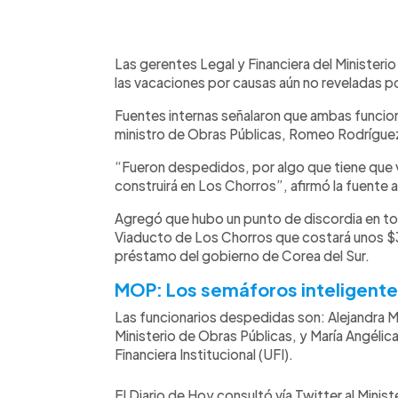
0:00
Facebook
Twitter
►
Escuchar artículo
Las gerentes Legal y Financiera del Minister
las vacaciones por causas aún no reveladas p
Fuentes internas señalaron que ambas funciona
ministro de Obras Públicas, Romeo Rodríguez
“Fueron despedidos, por algo que tiene que 
construirá en Los Chorros”, afirmó la fuente a
Agregó que hubo un punto de discordia en tor
Viaducto de Los Chorros que costará unos $
préstamo del gobierno de Corea del Sur.
MOP: Los semáforos inteligentes 
Las funcionarios despedidas son: Alejandra 
Ministerio de Obras Públicas, y María Angéli
Financiera Institucional (UFI).
El Diario de Hoy consultó vía Twitter al Mini