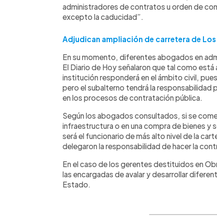
administradores de contratos u orden de com
excepto la caducidad”.
Adjudican ampliación de carretera de Lo
En su momento, diferentes abogados en admin
El Diario de Hoy señalaron que tal como está ap
institución responderá en el ámbito civil, pue
pero el subalterno tendrá la responsabilidad 
en los procesos de contratación pública.
Según los abogados consultados, si se comet
infraestructura o en una compra de bienes y s
será el funcionario de más alto nivel de la car
delegaron la responsabilidad de hacer la cont
En el caso de los gerentes destituidos en Obr
las encargadas de avalar y desarrollar difere
Estado.