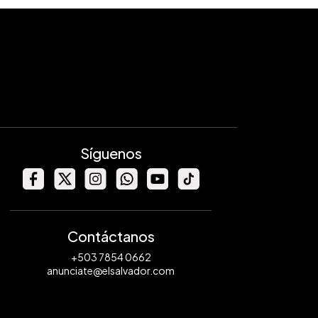
Síguenos
Contáctanos
+503 7854 0662
anunciate@elsalvador.com