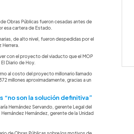
WhatsApp
Copiar link
io de Obras Públicas fueron cesadas antes de
or esa cartera de Estado.
rias, de alto nivel, fueron despedidas por el
 Herrera.
ver con el proyecto del viaducto que el MOP
 El Diario de Hoy.
no al costo del proyecto millonario llamado
372 millones aproximadamente, gracias a un
“no son la solución definitiva”
María Hernández Servando, gerente Legal del
ca Hernández Hernández, gerente de la Unidad
sterio de Obras Públicas sobre los motivos de