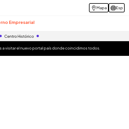
Mapa
Esp
rno Empresarial
Centro Histórico
os a visitar el nuevo portal país donde coincidimos todos.