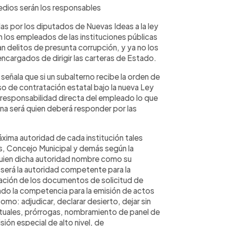
dios serán los responsables
s por los diputados de Nuevas Ideas a la ley
 los empleados de las instituciones públicas
 delitos de presunta corrupción, y ya no los
ncargados de dirigir las carteras de Estado.
eñala que si un subalterno recibe la orden de
so de contratación estatal bajo la nueva Ley
 responsabilidad directa del empleado lo que
ona será quien deberá responder por las
 máxima autoridad de cada institución tales
s, Concejo Municipal y demás según la
 quien dicha autoridad nombre como su
erá la autoridad competente para la
bación de los documentos de solicitud de
ndo la competencia para la emisión de actos
omo: adjudicar, declarar desierto, dejar sin
tuales, prórrogas, nombramiento de panel de
ión especial de alto nivel, de