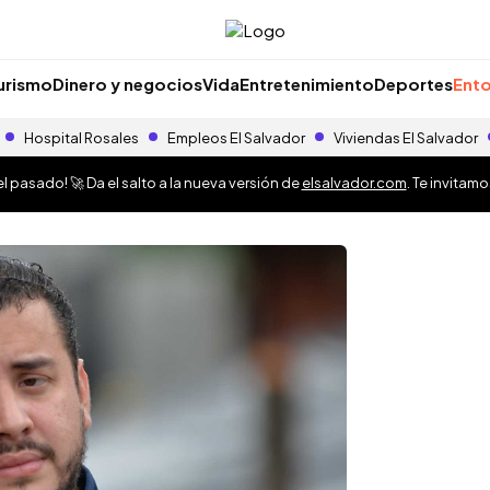
urismo
Dinero y negocios
Vida
Entretenimiento
Deportes
Ento
Hospital Rosales
Empleos El Salvador
Viviendas El Salvador
 pasado! 🚀 Da el salto a la nueva versión de
elsalvador.com
. Te invitam