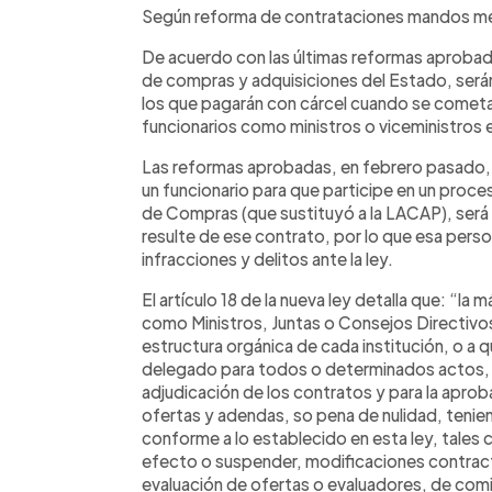
Según reforma de contrataciones mandos me
De acuerdo con las últimas reformas aprobada
de compras y adquisiciones del Estado, serán
los que pagarán con cárcel cuando se cometan
funcionarios como ministros o viceministros e
Las reformas aprobadas, en febrero pasado, s
un funcionario para que participe en un proce
de Compras (que sustituyó a la LACAP), será
resulte de ese contrato, por lo que esa pers
infracciones y delitos ante la ley.
El artículo 18 de la nueva ley detalla que: “la
como Ministros, Juntas o Consejos Directivo
estructura orgánica de cada institución, o a
delegado para todos o determinados actos, s
adjudicación de los contratos y para la apro
ofertas y adendas, so pena de nulidad, tenie
conforme a lo establecido en esta ley, tales c
efecto o suspender, modificaciones contrac
evaluación de ofertas o evaluadores, de comis