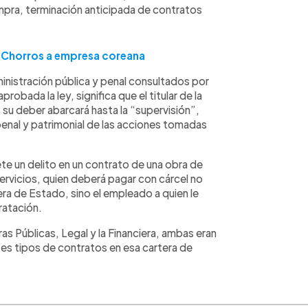
pra, terminación anticipada de contratos
s Chorros a empresa coreana
istración pública y penal consultados por
robada la ley, significa que el titular de la
s su deber abarcará hasta la “supervisión”,
penal y patrimonial de las acciones tomadas
e un delito en un contrato de una obra de
ervicios, quien deberá pagar con cárcel no
tera de Estado, sino el empleado a quien le
ratación.
as Públicas, Legal y la Financiera, ambas eran
ntes tipos de contratos en esa cartera de