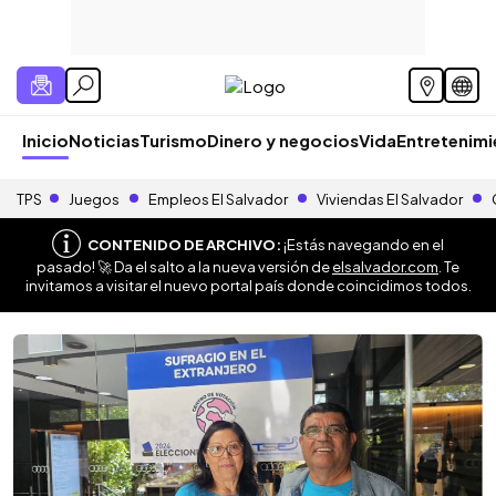
Inicio
Noticias
Turismo
Dinero y negocios
Vida
Entretenim
TPS
Juegos
Empleos El Salvador
Viviendas El Salvador
CONTENIDO DE ARCHIVO:
¡Estás navegando en el
pasado! 🚀 Da el salto a la nueva versión de
elsalvador.com
. Te
invitamos a visitar el nuevo portal país donde coincidimos todos.