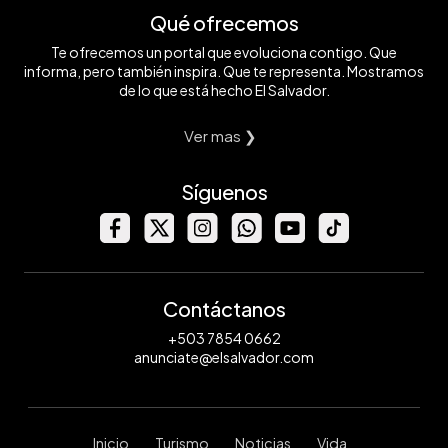
Qué ofrecemos
Te ofrecemos un portal que evoluciona contigo. Que
informa, pero también inspira. Que te representa. Mostramos
de lo que está hecho El Salvador.
Ver mas ❯
Síguenos
Contáctanos
+503 7854 0662
anunciate@elsalvador.com
Inicio
Turismo
Noticias
Vida