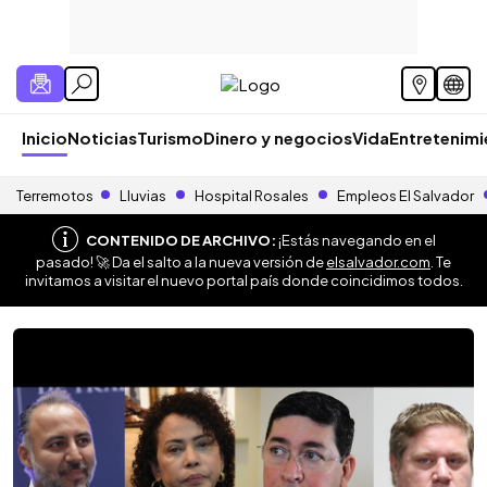
Inicio
Noticias
Turismo
Dinero y negocios
Vida
Entretenim
Terremotos
Lluvias
Hospital Rosales
Empleos El Salvador
CONTENIDO DE ARCHIVO:
¡Estás navegando en el
pasado! 🚀 Da el salto a la nueva versión de
elsalvador.com
. Te
invitamos a visitar el nuevo portal país donde coincidimos todos.