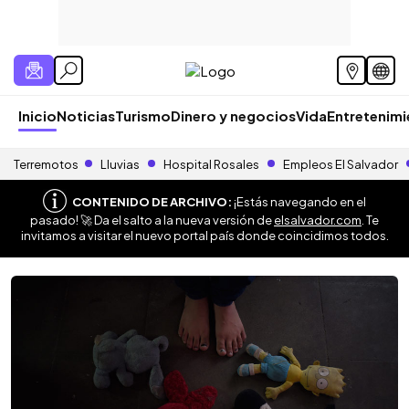
Inicio
Noticias
Turismo
Dinero y negocios
Vida
Entretenim
Terremotos
Lluvias
Hospital Rosales
Empleos El Salvador
CONTENIDO DE ARCHIVO:
¡Estás navegando en el
pasado! 🚀 Da el salto a la nueva versión de
elsalvador.com
. Te
invitamos a visitar el nuevo portal país donde coincidimos todos.