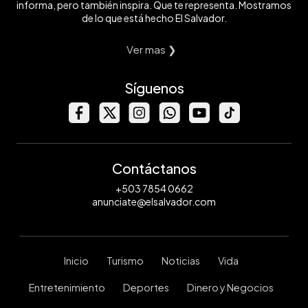
informa, pero también inspira. Que te representa. Mostramos
de lo que está hecho El Salvador.
Ver mas ❯
Síguenos
Contáctanos
+503 7854 0662
anunciate@elsalvador.com
Inicio
Turismo
Noticias
Vida
Entretenimiento
Deportes
Dinero y Negocios