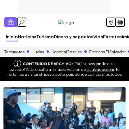
Inicio
Noticias
Turismo
Dinero y negocios
Vida
Entretenim
Terremotos
Lluvias
Hospital Rosales
Empleos El Salvador
CONTENIDO DE ARCHIVO:
¡Estás navegando en el
pasado! 🚀 Da el salto a la nueva versión de
elsalvador.com
. Te
invitamos a visitar el nuevo portal país donde coincidimos todos.