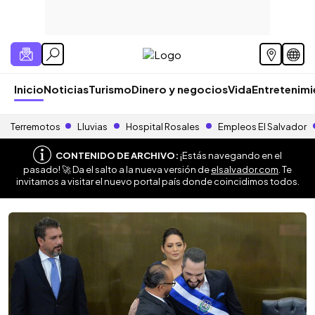
Inicio
Noticias
Turismo
Dinero y negocios
Vida
Entretenim
Terremotos
Lluvias
Hospital Rosales
Empleos El Salvador
CONTENIDO DE ARCHIVO:
¡Estás navegando en el
pasado! 🚀 Da el salto a la nueva versión de
elsalvador.com
. Te
invitamos a visitar el nuevo portal país donde coincidimos todos.