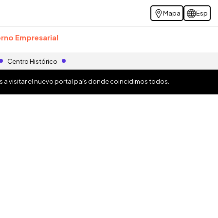
Mapa
Esp
rno Empresarial
Centro Histórico
os a visitar el nuevo portal país donde coincidimos todos.