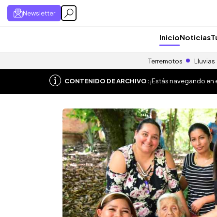
Newsletter
Inicio
Noticias
T
Terremotos
Lluvias
CONTENIDO DE ARCHIVO:
¡Estás navegando en el