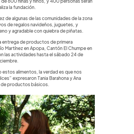
de 600 niñas y niños, y 400 personas serán
aliza la fundación.
ñez de algunas de las comunidades de la zona
ivos de regalos navideños, juguetes, y
no y agradable con quiebra de piñatas.
 la entrega de productos de primera
ío Martínez en Apopa, Cantón El Chumpe en
on las actividades hasta el sábado 24 de
iciembre.
 estos alimentos, la verdad es que nos
ices” expresaron Tania Barahona y Ana
a de productos básicos.