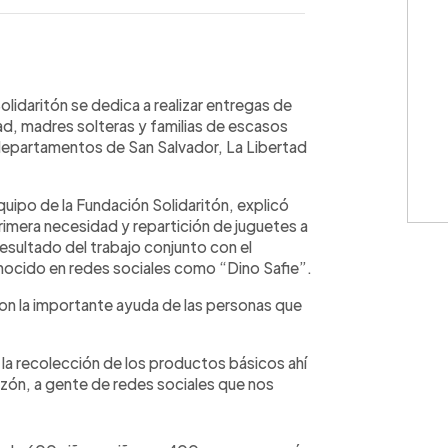
WhatsApp
Copiar link
lidaritón se dedica a realizar entregas de
ad, madres solteras y familias de escasos
departamentos de San Salvador, La Libertad
uipo de la Fundación Solidaritón, explicó
primera necesidad y repartición de juguetes a
resultado del trabajo conjunto con el
onocido en redes sociales como “Dino Safie”.
on la importante ayuda de las personas que
 la recolección de los productos básicos ahí
azón, a gente de redes sociales que nos