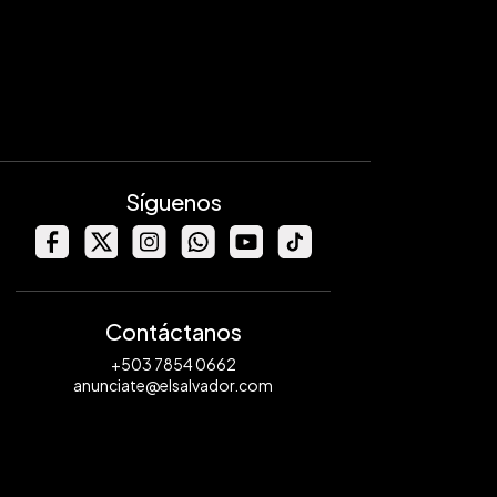
Síguenos
Contáctanos
+503 7854 0662
anunciate@elsalvador.com