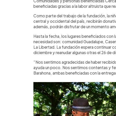
Comunidades y personas beneficiadas Cerca 
beneficiadas gracias a la labor altruista que re
Como parte del trabajo de la fundación, la ni
central y occidental del país, recibirán donat
además, podrán disfrutar de un momento ame
Hasta la fecha, los lugares beneficiados con
necesidad son: comunidad Guadalupe, Caser
La Libertad. La fundación espera continuar c
diciembre y reanudar algunas otras el 26 de d
“Nos sentimos agradecidas de haber recibido
ayuda un poco. Nos sentimos contentas y fel
Barahona, ambas beneficiadas con la entreg