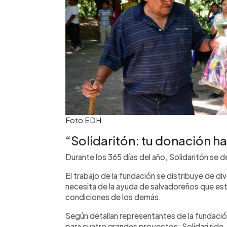
Foto EDH
“Solidaritón: tu donación h
Durante los 365 días del año, Solidaritón se 
El trabajo de la fundación se distribuye de di
necesita de la ayuda de salvadoreños que esté
condiciones de los demás.
Según detallan representantes de la fundación
para cuatro grandes proyectos: Solidari ride, B