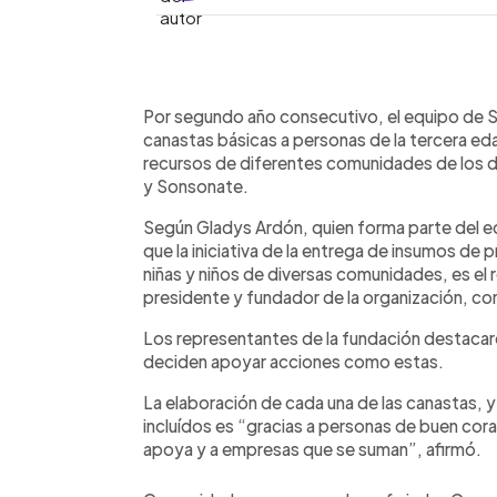
0:00
Facebook
Twitter
►
Escuchar artículo
Por segundo año consecutivo, el equipo de So
canastas básicas a personas de la tercera ed
recursos de diferentes comunidades de los 
y Sonsonate.
Según Gladys Ardón, quien forma parte del eq
que la iniciativa de la entrega de insumos de 
niñas y niños de diversas comunidades, es el 
presidente y fundador de la organización, c
Los representantes de la fundación destacar
deciden apoyar acciones como estas.
La elaboración de cada una de las canastas, y
incluídos es “gracias a personas de buen cor
apoya y a empresas que se suman”, afirmó.