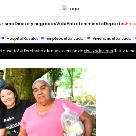
urismo
Dinero y negocios
Vida
Entretenimiento
Deportes
Ento
Hospital Rosales
Empleos El Salvador
Viviendas El Salvador
 pasado! 🚀 Da el salto a la nueva versión de
elsalvador.com
. Te invitam