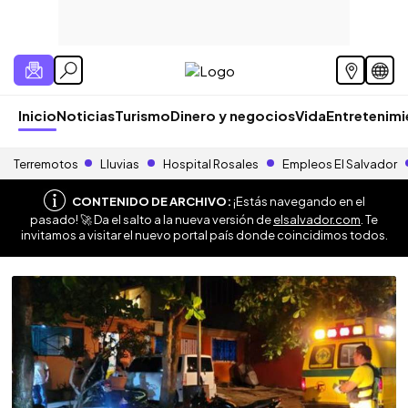
Inicio
Noticias
Turismo
Dinero y negocios
Vida
Entretenim
Terremotos
Lluvias
Hospital Rosales
Empleos El Salvador
CONTENIDO DE ARCHIVO:
¡Estás navegando en el
pasado! 🚀 Da el salto a la nueva versión de
elsalvador.com
. Te
invitamos a visitar el nuevo portal país donde coincidimos todos.