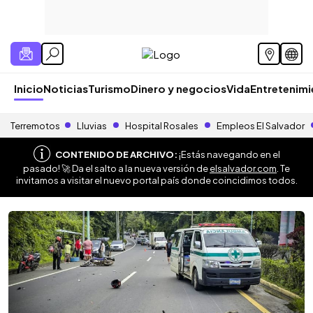
Inicio
Noticias
Turismo
Dinero y negocios
Vida
Entretenim
Terremotos
Lluvias
Hospital Rosales
Empleos El Salvador
CONTENIDO DE ARCHIVO:
¡Estás navegando en el
pasado! 🚀 Da el salto a la nueva versión de
elsalvador.com
. Te
invitamos a visitar el nuevo portal país donde coincidimos todos.