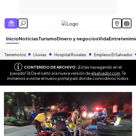
Inicio
Noticias
Turismo
Dinero y negocios
Vida
Entretenim
Terremotos
Lluvias
Hospital Rosales
Empleos El Salvador
CONTENIDO DE ARCHIVO:
¡Estás navegando en el
pasado! 🚀 Da el salto a la nueva versión de
elsalvador.com
. Te
invitamos a visitar el nuevo portal país donde coincidimos todos.