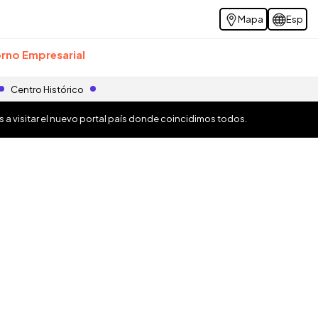
Mapa
Esp
rno Empresarial
Centro Histórico
os a visitar el nuevo portal país donde coincidimos todos.