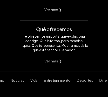
Ver mas ❯
Qué ofrecemos
Te ofrecemos un portal que evoluciona
contigo. Que informa, pero también
inspira. Que te representa. Mostramos de lo
que está hecho El Salvador.
Ver mas ❯
smo
Noticias
Vida
Entretenimiento
Deportes
Dine