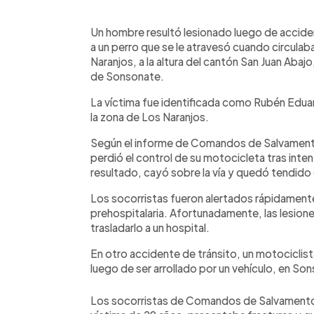
0:00
Facebook
Twitter
►
Escuchar artículo
Un hombre resultó lesionado luego de acciden
a un perro que se le atravesó cuando circulab
Naranjos, a la altura del cantón San Juan Abaj
de Sonsonate.
La víctima fue identificada como Rubén Edua
la zona de Los Naranjos.
Según el informe de Comandos de Salvamento,
perdió el control de su motocicleta tras inten
resultado, cayó sobre la vía y quedó tendido
Los socorristas fueron alertados rápidamente 
prehospitalaria. Afortunadamente, las lesione
trasladarlo a un hospital.
En otro accidente de tránsito, un motociclista
luego de ser arrollado por un vehículo, en So
Los socorristas de Comandos de Salvamento a