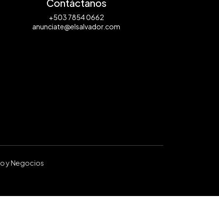
Contáctanos
+503 7854 0662
anunciate@elsalvador.com
ro y Negocios