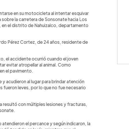
WhatsApp
Copiar link
tarse en su motocicleta al intentar esquivar
a sobre la carretera de Sonsonate hacia Los
o, en el distrito de Nahuizalco, departamento
rdo Pérez Cortez, de 24 años, residente de
 el accidente ocurrió cuando el joven
tar evitar atropellar al animal. Como
 en el pavimento.
y acudieron al lugar para brindar atención
s fueron leves, por lo que no fue necesario
 resultó con múltiples lesiones y fracturas,
nsonate.
tendieron el percance y según indicaron, la