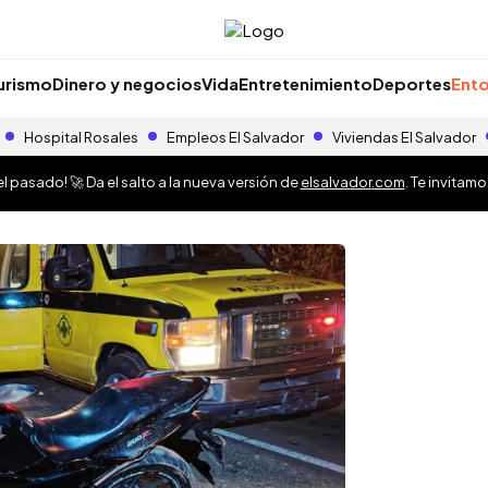
urismo
Dinero y negocios
Vida
Entretenimiento
Deportes
Ento
Hospital Rosales
Empleos El Salvador
Viviendas El Salvador
 pasado! 🚀 Da el salto a la nueva versión de
elsalvador.com
. Te invitam