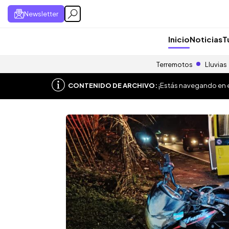
Newsletter
Inicio
Noticias
T
Terremotos
Lluvias
CONTENIDO DE ARCHIVO:
¡Estás navegando en el