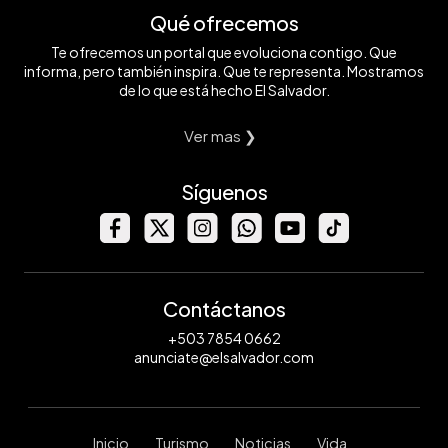
Qué ofrecemos
Te ofrecemos un portal que evoluciona contigo. Que
informa, pero también inspira. Que te representa. Mostramos
de lo que está hecho El Salvador.
Ver mas ❯
Síguenos
Contáctanos
+503 7854 0662
anunciate@elsalvador.com
Inicio
Turismo
Noticias
Vida