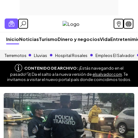
Inicio
Noticias
Turismo
Dinero y negocios
Vida
Entretenim
Terremotos
Lluvias
Hospital Rosales
Empleos El Salvador
CONTENIDO DE ARCHIVO:
¡Estás navegando en el
pasado! 🚀 Da el salto a la nueva versión de
elsalvador.com
. Te
invitamos a visitar el nuevo portal país donde coincidimos todos.