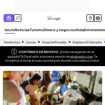
Inicio
Noticias
Turismo
Dinero y negocios
Vida
Entretenim
Terremotos
Lluvias
Hospital Rosales
Empleos El Salvador
CONTENIDO DE ARCHIVO:
¡Estás navegando en el
pasado! 🚀 Da el salto a la nueva versión de
elsalvador.com
. Te
invitamos a visitar el nuevo portal país donde coincidimos todos.