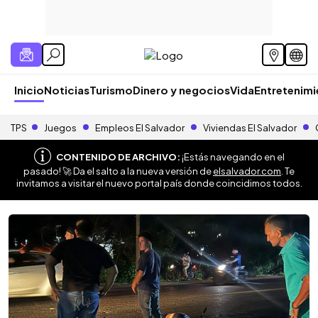
Inicio
Noticias
Turismo
Dinero y negocios
Vida
Entretenim
TPS
Juegos
Empleos El Salvador
Viviendas El Salvador
CONTENIDO DE ARCHIVO:
¡Estás navegando en el
pasado! 🚀 Da el salto a la nueva versión de
elsalvador.com
. Te
invitamos a visitar el nuevo portal país donde coincidimos todos.