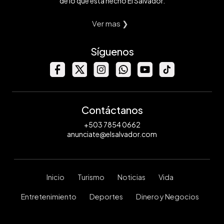
de lo que está hecho El Salvador.
Ver mas ❯
Síguenos
Contáctanos
+503 7854 0662
anunciate@elsalvador.com
Inicio
Turismo
Noticias
Vida
Entretenimiento
Deportes
Dinero y Negocios