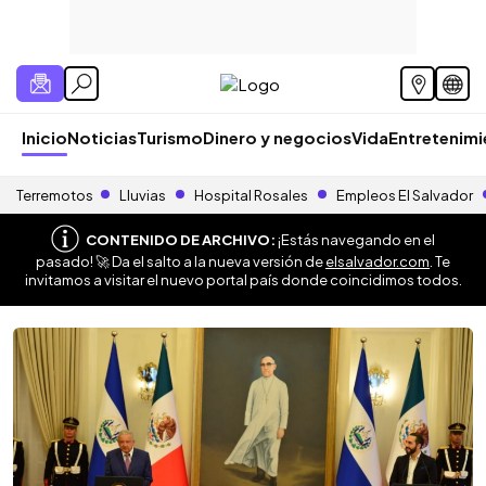
Inicio
Noticias
Turismo
Dinero y negocios
Vida
Entretenim
Terremotos
Lluvias
Hospital Rosales
Empleos El Salvador
CONTENIDO DE ARCHIVO:
¡Estás navegando en el
pasado! 🚀 Da el salto a la nueva versión de
elsalvador.com
. Te
invitamos a visitar el nuevo portal país donde coincidimos todos.