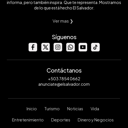
informa, pero también inspira. Que te representa. Mostramos
de lo que está hecho El Salvador.
Ver mas ❯
Síguenos
Contáctanos
+503 7854 0662
anunciate@elsalvador.com
Inicio
Turismo
Noticias
Vida
Entretenimiento
Deportes
Dinero y Negocios