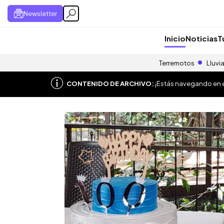
Newsletter
Inicio
Noticias
T
Terremotos
Lluvi
CONTENIDO DE ARCHIVO:
¡Estás navegando en el