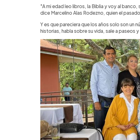
Facebook
Twitter
►
Escuchar artículo
"A mi edad leo libros, la Biblia y voy al banco
dice Marcelino Alas Rodezno, quien el pasad
Y es que pareciera que los años solo son un n
historias, habla sobre su vida, sale a paseos y