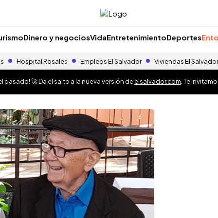
urismo
Dinero y negocios
Vida
Entretenimiento
Deportes
Ento
as
Hospital Rosales
Empleos El Salvador
Viviendas El Salvado
 pasado! 🚀 Da el salto a la nueva versión de
elsalvador.com
. Te invitam