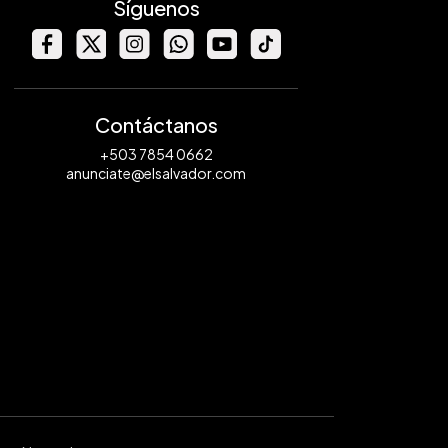
Síguenos
Contáctanos
+503 7854 0662
anunciate@elsalvador.com