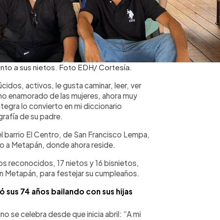
nto a sus nietos. Foto EDH/ Cortesía.
cidos, activos, le gusta caminar, leer, ver
rno enamorado de las mujeres, ahora muy
tegra lo convierto en mi diccionario
grafía de su padre.
el barrio El Centro, de San Francisco Lempa,
o a Metapán, donde ahora reside.
ijos reconocidos, 17 nietos y 16 bisnietos,
 en Metapán, para festejar su cumpleaños.
 sus 74 años bailando con sus hijas
no se celebra desde que inicia abril: “A mi