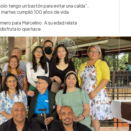
WhatsApp
Copiar link
, solo tengo un bastón para evitar una caída”,
o martes cumplió 100 años de vida.
úmero para Marcelino. A su edad relata
 disfruta lo que hace.