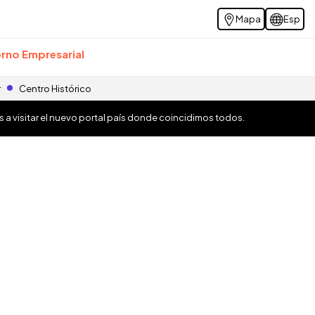
Mapa
Esp
rno Empresarial
r
Centro Histórico
os a visitar el nuevo portal país donde coincidimos todos.