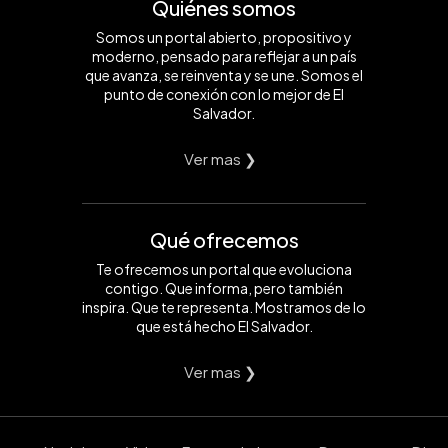
Quiénes somos
Somos un portal abierto, propositivo y
moderno, pensado para reflejar a un país
que avanza, se reinventa y se une. Somos el
punto de conexión con lo mejor de El
Salvador.
Ver mas ❯
Qué ofrecemos
Te ofrecemos un portal que evoluciona
contigo. Que informa, pero también
inspira. Que te representa. Mostramos de lo
que está hecho El Salvador.
Ver mas ❯