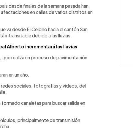
WhatsApp
Copiar link
 país desde finales de la semana pasada han
afectaciones en calles de varios distritos en
ue va desde El Ceibillo hacia el cantón San
á intransitable debido a las lluvias.
l Alberto incrementará las lluvias
l, que realiza un proceso de pavimentación
aran en un año.
redes sociales, fotografías y videos, del
lle.
a formado canaletas para buscar salida en
hículos, principalmente de transmisión
archa.