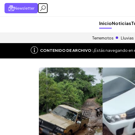
Newsletter
Inicio
Noticias
T
Terremotos
Lluvias
CONTENIDO DE ARCHIVO:
¡Estás navegando en el