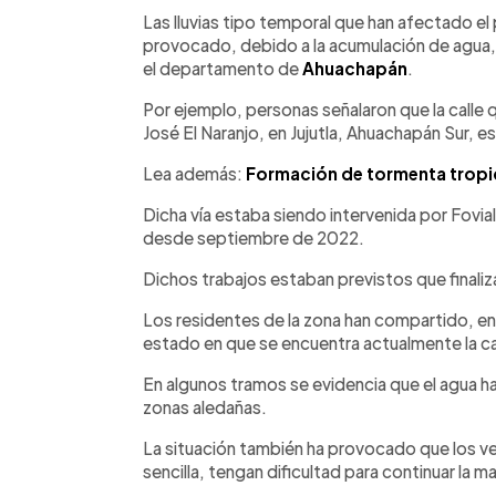
Facebook
Twitter
►
Escuchar artículo
Las lluvias tipo temporal que han afectado el
provocado, debido a la acumulación de agua, 
el departamento de
Ahuachapán
.
Por ejemplo, personas señalaron que la calle q
José El Naranjo, en Jujutla, Ahuachapán Sur, est
Lea además:
Formación de tormenta tropica
Dicha vía estaba siendo intervenida por Fovia
desde septiembre de 2022.
Dichos trabajos estaban previstos que finaliz
Los residentes de la zona han compartido, en 
estado en que se encuentra actualmente la ca
En algunos tramos se evidencia que el agua h
zonas aledañas.
La situación también ha provocado que los ve
sencilla, tengan dificultad para continuar la m