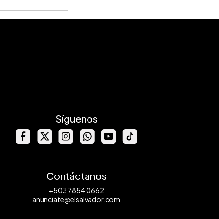
Síguenos
Contáctanos
+503 7854 0662
anunciate@elsalvador.com