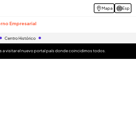
Mapa
Esp
rno Empresarial
Centro Histórico
os a visitar el nuevo portal país donde coincidimos todos.