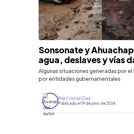
Sonsonate y Ahuachapá
agua, deslaves y vías 
Algunas situaciones generadas por el
por entidades gubernamentales
Por
Cristian Díaz
Publicado el 19 de junio de 2024
0:00