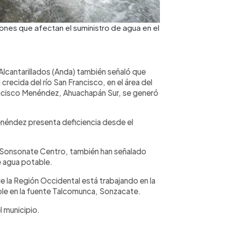
iones que afectan el suministro de agua en el
lcantarillados (Anda) también señaló que
 crecida del río San Francisco, en el área del
rancisco Menéndez, Ahuachapán Sur, se generó
enéndez presenta deficiencia desde el
n Sonsonate Centro, también han señalado
e agua potable.
 la Región Occidental está trabajando en la
le en la fuente Talcomunca, Sonzacate.
l municipio.