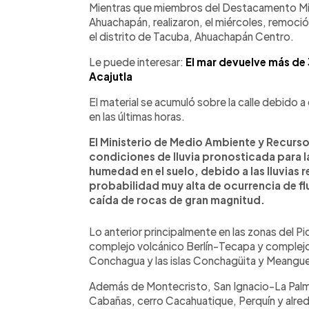
Mientras que miembros del Destacamento Mil
Ahuachapán, realizaron, el miércoles, remoci
el distrito de Tacuba, Ahuachapán Centro.
Le puede interesar:
El mar devuelve más de
Acajutla
El material se acumuló sobre la calle debido a
en las últimas horas.
El Ministerio de Medio Ambiente y Recurso
condiciones de lluvia pronosticada para l
humedad en el suelo, debido a las lluvias r
probabilidad muy alta de ocurrencia de f
caída de rocas de gran magnitud.
Lo anterior principalmente en las zonas del 
complejo volcánico Berlín-Tecapa y complejo
Conchagua y las islas Conchagüita y Meangue
Además de Montecristo, San Ignacio-La Pal
Cabañas, cerro Cacahuatique, Perquín y alre