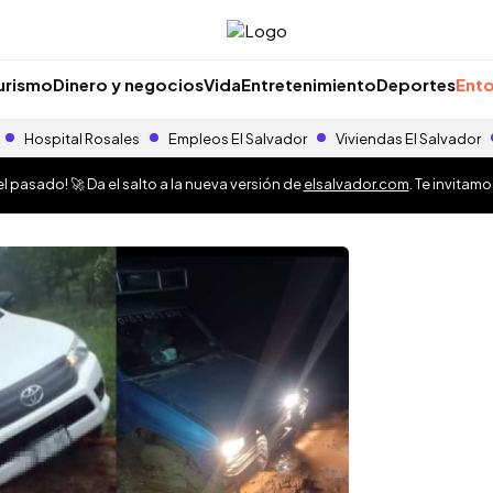
urismo
Dinero y negocios
Vida
Entretenimiento
Deportes
Ento
Hospital Rosales
Empleos El Salvador
Viviendas El Salvador
 pasado! 🚀 Da el salto a la nueva versión de
elsalvador.com
. Te invitam