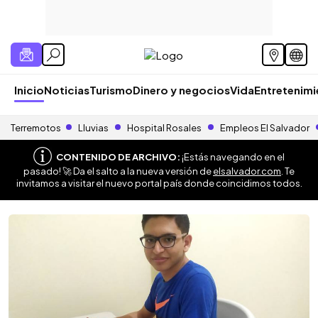
Inicio
Noticias
Turismo
Dinero y negocios
Vida
Entretenim
Terremotos
Lluvias
Hospital Rosales
Empleos El Salvador
CONTENIDO DE ARCHIVO:
¡Estás navegando en el
pasado! 🚀 Da el salto a la nueva versión de
elsalvador.com
. Te
invitamos a visitar el nuevo portal país donde coincidimos todos.