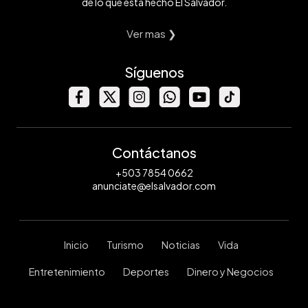
de lo que está hecho El Salvador.
Ver mas ❯
Síguenos
Contáctanos
+503 7854 0662
anunciate@elsalvador.com
Inicio
Turismo
Noticias
Vida
Entretenimiento
Deportes
Dinero y Negocios