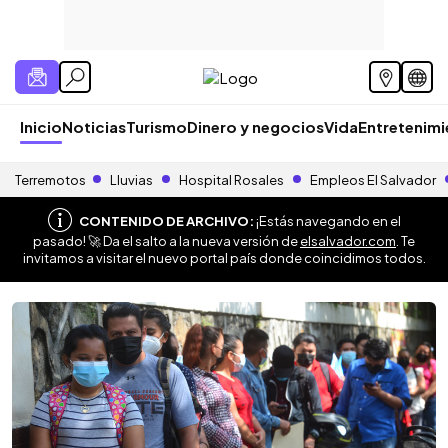
Inicio
Noticias
Turismo
Dinero y negocios
Vida
Entretenim
Terremotos
Lluvias
Hospital Rosales
Empleos El Salvador
CONTENIDO DE ARCHIVO:
¡Estás navegando en el
pasado! 🚀 Da el salto a la nueva versión de
elsalvador.com
. Te
invitamos a visitar el nuevo portal país donde coincidimos todos.