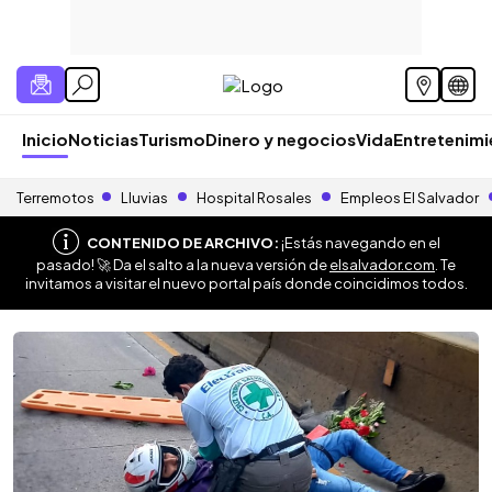
Inicio
Noticias
Turismo
Dinero y negocios
Vida
Entretenim
Terremotos
Lluvias
Hospital Rosales
Empleos El Salvador
CONTENIDO DE ARCHIVO:
¡Estás navegando en el
pasado! 🚀 Da el salto a la nueva versión de
elsalvador.com
. Te
invitamos a visitar el nuevo portal país donde coincidimos todos.