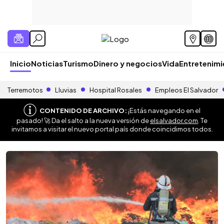
Inicio
Noticias
Turismo
Dinero y negocios
Vida
Entretenim
Terremotos
Lluvias
Hospital Rosales
Empleos El Salvador
CONTENIDO DE ARCHIVO:
¡Estás navegando en el
pasado! 🚀 Da el salto a la nueva versión de
elsalvador.com
. Te
invitamos a visitar el nuevo portal país donde coincidimos todos.