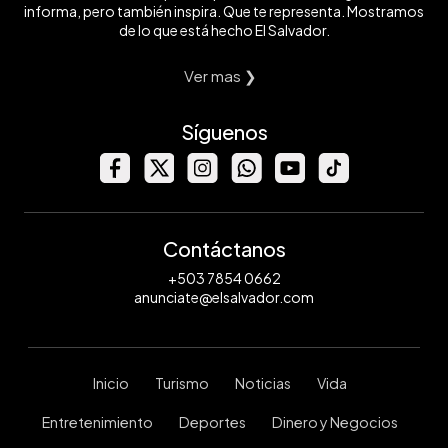
informa, pero también inspira. Que te representa. Mostramos
de lo que está hecho El Salvador.
Ver mas ❯
Síguenos
Contáctanos
+503 7854 0662
anunciate@elsalvador.com
Inicio
Turismo
Noticias
Vida
Entretenimiento
Deportes
Dinero y Negocios