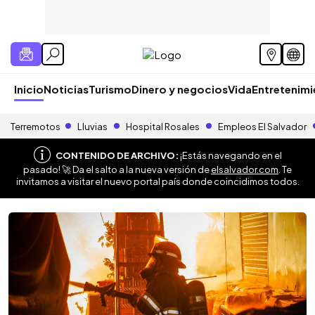
Inicio
Noticias
Turismo
Dinero y negocios
Vida
Entretenim
Terremotos
Lluvias
Hospital Rosales
Empleos El Salvador
CONTENIDO DE ARCHIVO:
¡Estás navegando en el
pasado! 🚀 Da el salto a la nueva versión de
elsalvador.com
. Te
invitamos a visitar el nuevo portal país donde coincidimos todos.