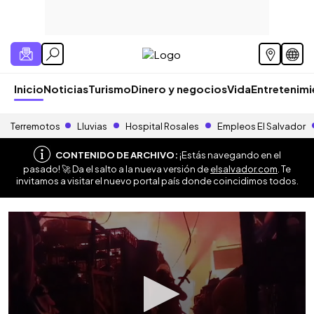
Inicio
Noticias
Turismo
Dinero y negocios
Vida
Entretenim
Terremotos
Lluvias
Hospital Rosales
Empleos El Salvador
CONTENIDO DE ARCHIVO:
¡Estás navegando en el
pasado! 🚀 Da el salto a la nueva versión de
elsalvador.com
. Te
invitamos a visitar el nuevo portal país donde coincidimos todos.