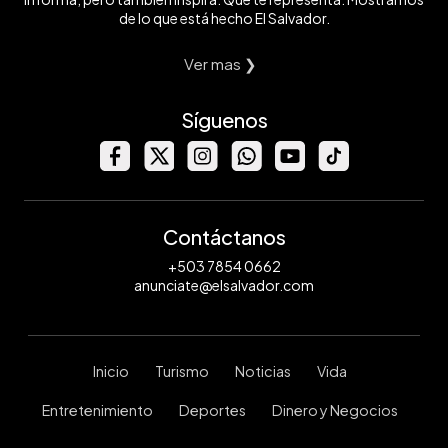
de lo que está hecho El Salvador.
Ver mas ❯
Síguenos
Contáctanos
+503 7854 0662
anunciate@elsalvador.com
Inicio
Turismo
Noticias
Vida
Entretenimiento
Deportes
Dinero y Negocios