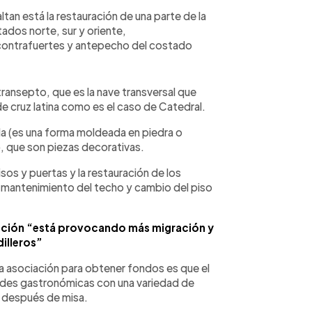
ltan está la restauración de una parte de la
ados norte, sur y oriente,
e contrafuertes y antepecho del costado
transepto, que es la nave transversal que
de cruz latina como es el caso de Catedral.
da (es una forma moldeada en piedra o
, que son piezas decorativas.
sos y puertas y la restauración de los
s, mantenimiento del techo y cambio del piso
pción “está provocando más migración y
illeros”
a asociación para obtener fondos es que el
ades gastronómicas con una variedad de
es después de misa.