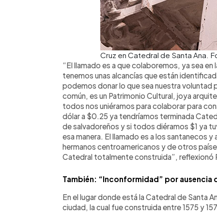
Cruz en Catedral de Santa Ana. 
“El llamado es a que colaboremos, ya sea en 
tenemos unas alcancías que están identifica
podemos donar lo que sea nuestra voluntad p
común, es un Patrimonio Cultural, joya arqu
todos nos uniéramos para colaborar para cons
dólar a $0.25 ya tendríamos terminada Cate
de salvadoreños y si todos diéramos $1 ya tu
esa manera. El llamado es a los santanecos y a
hermanos centroamericanos y de otros paíse
Catedral totalmente construida”, reflexionó 
También: “Inconformidad” por ausencia 
En el lugar donde está la Catedral de Santa An
ciudad, la cual fue construida entre 1575 y 15