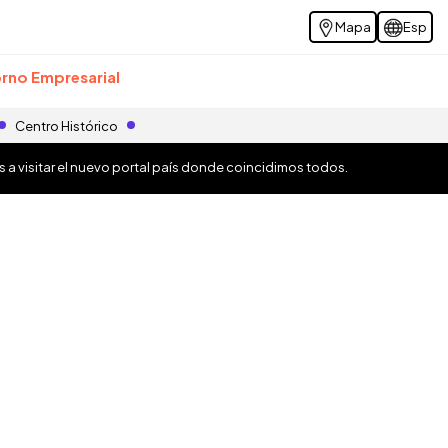
Mapa
Esp
rno Empresarial
Centro Histórico
os a visitar el nuevo portal país donde coincidimos todos.