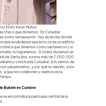
Foto EDH/ Kevin Muñoz
las rifas o que donemos. En Catedral
das como restauración. Hay alcancías donde
orque acuérdense que esto no es un edificio
itectónica que tenemos como santanecos y si
truirla, lo lograríamos. Si todos donamos un
dral de Santa Ana; somos más de 7,000,000
viéramos construida Catedral, si lo vemos de
 los salvadoreños, y por qué no decirlo, a los
s, a que nos colaboren y veamos esta
Peraza.
de Bukele en Cumbre
a se encontraba la parroquia central de la
76.