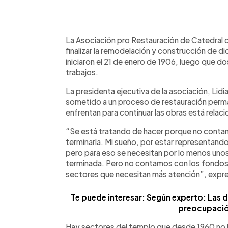
0:00
Facebook
Twitter
►
Escuchar artículo
La Asociación pro Restauración de Catedral
finalizar la remodelación y construcción de d
iniciaron el 21 de enero de 1906, luego que d
trabajos.
La presidenta ejecutiva de la asociación, Lidi
sometido a un proceso de restauración perma
enfrentan para continuar las obras está relac
“Se está tratando de hacer porque no conta
terminarla. Mi sueño, por estar representando 
pero para eso se necesitan por lo menos un
terminada. Pero no contamos con los fondo
sectores que necesitan más atención”, expr
Te puede interesar: Según experto: Las 
preocupació
Hay sectores del templo que desde 1960 no h