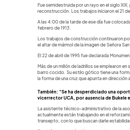
Fue semidestruida por un rayo en el siglo XIX;
reconstrucción. Los trabajos iniciaron el 21 d
A las 4:00 de la tarde de ese día fue colocada
febrero de 1913.
Los trabajos de construcción continuaron por
el altar de mármol de la imagen de Señora Sa
El 22 de abril de 1995 fue declarada Monumen
Más de un millón de ladrillos se emplearon en
barro cocido. Su estilo gótico tiene una form
la forma de una cruz que apunta en dirección a
También: “Se ha desperdiciado una oport
vicerrector UCA, por ausencia de Bukele 
La asistente técnico-administrativo de la as
actualmente están trabajando en el reforzamie
transepto, con lo que buscan darle estabilida