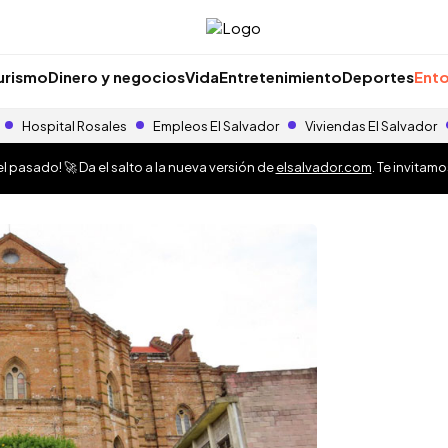
urismo
Dinero y negocios
Vida
Entretenimiento
Deportes
Ento
Hospital Rosales
Empleos El Salvador
Viviendas El Salvador
 pasado! 🚀 Da el salto a la nueva versión de
elsalvador.com
. Te invitam