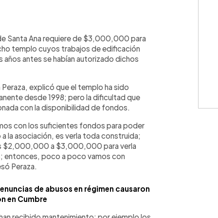
WhatsApp
Copiar link
 de Santa Ana requiere de $3,000,000 para
icho templo cuyos trabajos de edificación
os años antes se habían autorizado dichos
a Peraza, explicó que el templo ha sido
nente desde 1998; pero la dificultad que
ionada con la disponibilidad de fondos.
mos con los suficientes fondos para poder
a la asociación, es verla toda construida;
os $2,000,000 a $3,000,000 para verla
s; entonces, poco a poco vamos con
esó Peraza.
denuncias de abusos en régimen causaron
n en Cumbre
an recibido mantenimiento; por ejemplo los