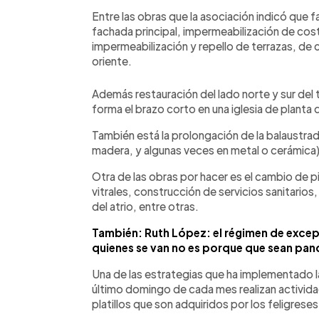
Entre las obras que la asociación indicó que fa
fachada principal, impermeabilización de cost
impermeabilización y repello de terrazas, d
oriente.
Además restauración del lado norte y sur del 
forma el brazo corto en una iglesia de planta 
También está la prolongación de la balaustra
madera, y algunas veces en metal o cerámica)
Otra de las obras por hacer es el cambio de pi
vitrales, construcción de servicios sanitario
del atrio, entre otras.
También: Ruth López: el régimen de exce
quienes se van no es porque que sean pand
Una de las estrategias que ha implementado l
último domingo de cada mes realizan activid
platillos que son adquiridos por los feligres