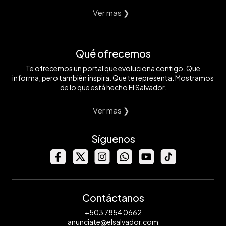
Ver mas ❯
Qué ofrecemos
Te ofrecemos un portal que evoluciona contigo. Que
informa, pero también inspira. Que te representa. Mostramos
de lo que está hecho El Salvador.
Ver mas ❯
Síguenos
Contáctanos
+503 7854 0662
anunciate@elsalvador.com