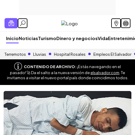
Inicio
Noticias
Turismo
Dinero y negocios
Vida
Entretenim
Terremotos
Lluvias
Hospital Rosales
Empleos El Salvador
CONTENIDO DE ARCHIVO:
¡Estás navegando en el
pasado! 🚀 Da el salto a la nueva versión de
elsalvador.com
. Te
invitamos a visitar el nuevo portal país donde coincidimos todos.