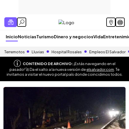
Inicio
Noticias
Turismo
Dinero y negocios
Vida
Entretenim
Terremotos
Lluvias
Hospital Rosales
Empleos El Salvador
CONTENIDO DE ARCHIVO:
¡Estás navegando en el
pasado! 🚀 Da el salto a la nueva versión de
elsalvador.com
. Te
invitamos a visitar el nuevo portal país donde coincidimos todos.