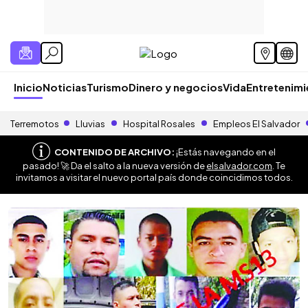
Inicio
Noticias
Turismo
Dinero y negocios
Vida
Entretenim
Terremotos
Lluvias
Hospital Rosales
Empleos El Salvador
CONTENIDO DE ARCHIVO:
¡Estás navegando en el
pasado! 🚀 Da el salto a la nueva versión de
elsalvador.com
. Te
invitamos a visitar el nuevo portal país donde coincidimos todos.