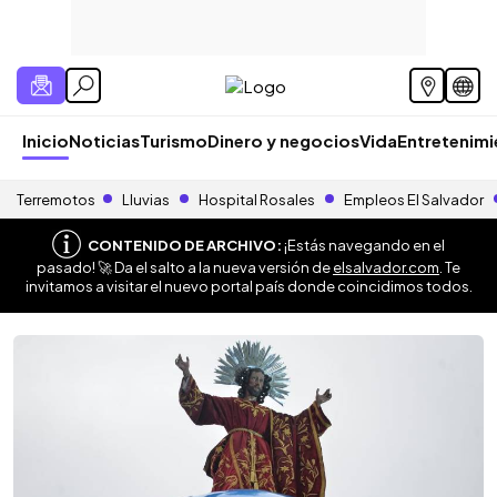
Inicio
Noticias
Turismo
Dinero y negocios
Vida
Entretenim
Terremotos
Lluvias
Hospital Rosales
Empleos El Salvador
CONTENIDO DE ARCHIVO:
¡Estás navegando en el
pasado! 🚀 Da el salto a la nueva versión de
elsalvador.com
. Te
invitamos a visitar el nuevo portal país donde coincidimos todos.