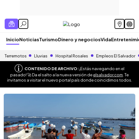
Inicio
Noticias
Turismo
Dinero y negocios
Vida
Entretenim
Terremotos
Lluvias
Hospital Rosales
Empleos El Salvador
CONTENIDO DE ARCHIVO:
¡Estás navegando en el
pasado! 🚀 Da el salto a la nueva versión de
elsalvador.com
. Te
invitamos a visitar el nuevo portal país donde coincidimos todos.