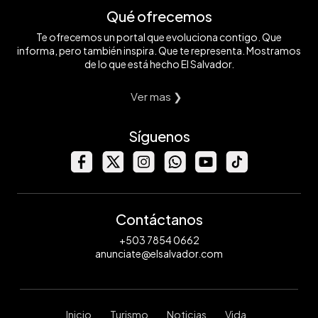
Qué ofrecemos
Te ofrecemos un portal que evoluciona contigo. Que
informa, pero también inspira. Que te representa. Mostramos
de lo que está hecho El Salvador.
Ver mas ❯
Síguenos
Contáctanos
+503 7854 0662
anunciate@elsalvador.com
Inicio
Turismo
Noticias
Vida