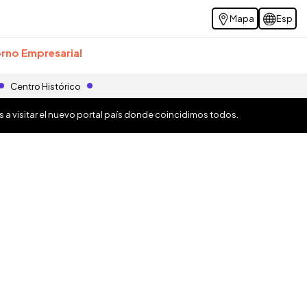
Mapa
Esp
rno Empresarial
Centro Histórico
os a visitar el nuevo portal país donde coincidimos todos.