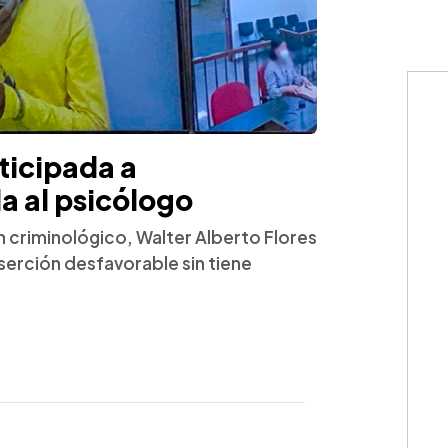
ticipada a
a al psicólogo
n criminológico, Walter Alberto Flores
serción desfavorable sin tiene