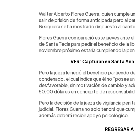
0:00
Facebook
Twitter
►
Escuchar artículo
Walter Alberto Flores Guerra, quien cumple u
salir de prisión de forma anticipada pero al 
Ni siquiera se ha mostrado dispuesto al cambio
Flores Guerra compareció este jueves ante el 
de Santa Tecla para pedir el beneficio de la l
noviembre próximo estaría cumpliendo la pen
VER: Capturan en Santa Ana 
Pero la jueza le negó el beneficio partiendo 
condenado, el cual indica que él no "posee un
desfavorable, sin motivación de cambio y adem
50.00 dólares en concepto de responsabilidad
Pero la decisión de la jueza de vigilancia penit
judicial. Flores Guerra no solo tendrá que cump
además deberá recibir apoyo psicológico.
REGRESAR A