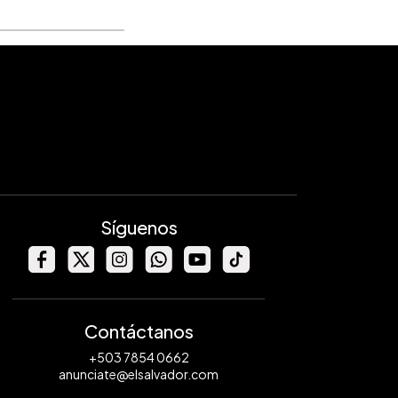
Síguenos
Contáctanos
+503 7854 0662
anunciate@elsalvador.com