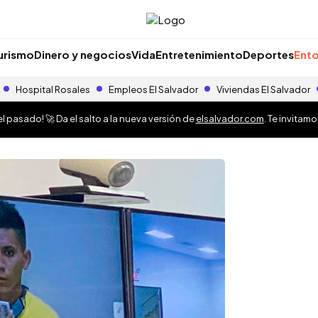
urismo
Dinero y negocios
Vida
Entretenimiento
Deportes
Ento
Hospital Rosales
Empleos El Salvador
Viviendas El Salvador
 pasado! 🚀 Da el salto a la nueva versión de
elsalvador.com
. Te invitam