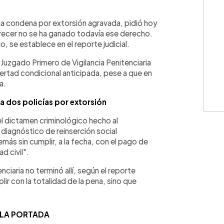
WhatsApp
Copiar link
na condena por extorsión agravada, pidió hoy
parecer no se ha ganado todavía ese derecho.
, se establece en el reporte judicial.
Juzgado Primero de Vigilancia Penitenciaria
ibertad condicional anticipada, pese a que en
a.
a dos policías por extorsión
del dictamen criminológico hecho al
 diagnóstico de reinserción social
ás sin cumplir, a la fecha, con el pago de
 civil".
enciaria no terminó allí, según el reporte
lir con la totalidad de la pena, sino que
 LA PORTADA