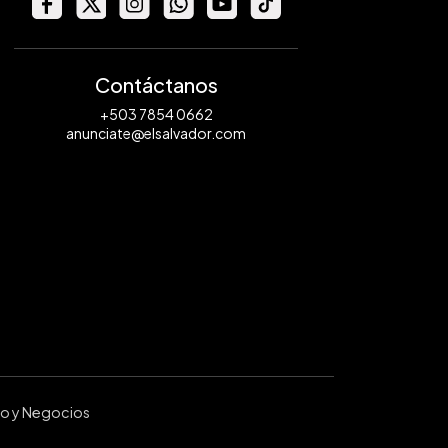
Contáctanos
+503 7854 0662
anunciate@elsalvador.com
ro y Negocios