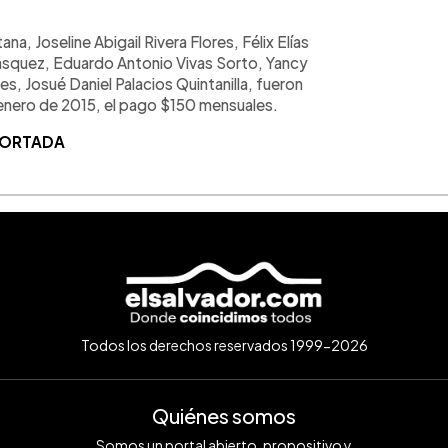
a, Joseline Abigail Rivera Flores, Félix Elías
ásquez, Eduardo Antonio Vivas Sorto, Yancy
res, Josué Daniel Palacios Quintanilla, fueron
e enero de 2015, el pago $150 mensuales.
 PORTADA
Todos los derechos reservados 1999-2026
Quiénes somos
Somos un portal abierto, propositivo y