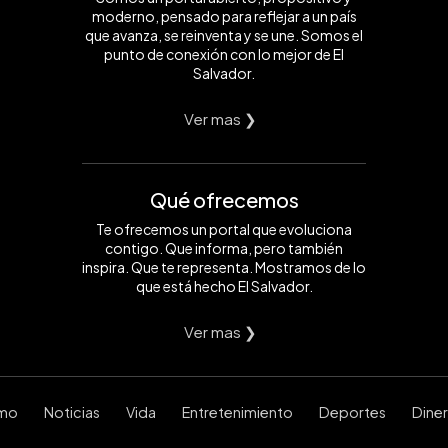
moderno, pensado para reflejar a un país
que avanza, se reinventa y se une. Somos el
punto de conexión con lo mejor de El
Salvador.
Ver mas ❯
Qué ofrecemos
Te ofrecemos un portal que evoluciona
contigo. Que informa, pero también
inspira. Que te representa. Mostramos de lo
que está hecho El Salvador.
Ver mas ❯
smo
Noticias
Vida
Entretenimiento
Deportes
Dine