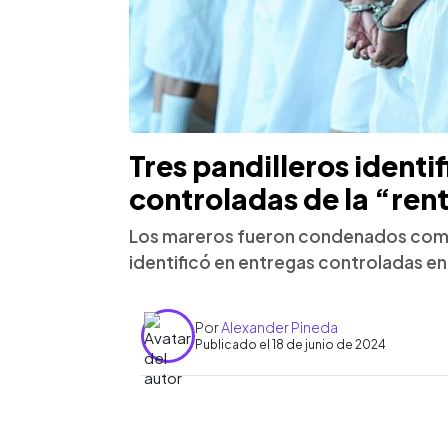
Tres pandilleros identi
controladas de la “re
Los mareros fueron condenados como 
identificó en entregas controladas en
Por
Alexander Pineda
Publicado el 18 de junio de 2024
0:00
Facebook
Twitter