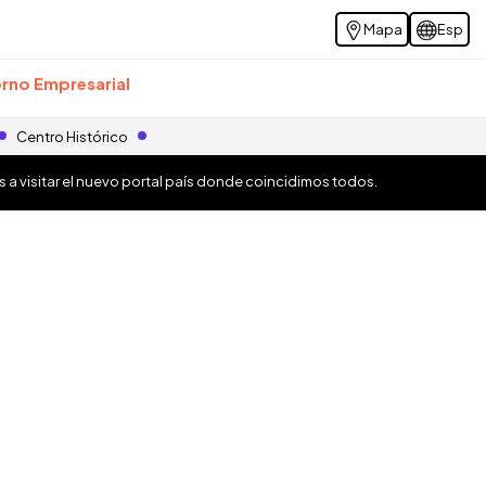
Mapa
Esp
rno Empresarial
Centro Histórico
os a visitar el nuevo portal país donde coincidimos todos.