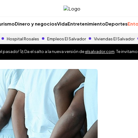
urismo
Dinero y negocios
Vida
Entretenimiento
Deportes
Ento
Hospital Rosales
Empleos El Salvador
Viviendas El Salvador
 pasado! 🚀 Da el salto a la nueva versión de
elsalvador.com
. Te invitam