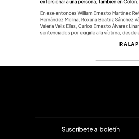
extorsionar a una persona, también en Colón.
En ese entonces William Ernesto Martínez Retan
Hernández Molina, Roxana Beatriz Sánchez V
Valeria Velis Elías, Carlos Ernesto Álvarez Lina
sentenciados por exigirle a la víctima, desd
IR A LA
Suscríbete al boletín