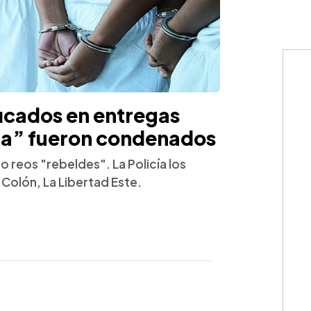
ficados en entregas
nta” fueron condenados
reos "rebeldes". La Policía los
 Colón, La Libertad Este.
WhatsApp
Copiar link