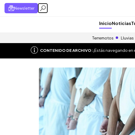
Newsletter
Inicio
Noticias
T
Terremotos
Lluvias
CONTENIDO DE ARCHIVO:
¡Estás navegando en el