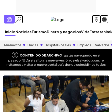
Inicio
Noticias
Turismo
Dinero y negocios
Vida
Entretenim
Terremotos
Lluvias
Hospital Rosales
Empleos El Salvador
CONTENIDO DE ARCHIVO:
¡Estás navegando en el
pasado! 🚀 Da el salto a la nueva versión de
elsalvador.com
. Te
invitamos a visitar el nuevo portal país donde coincidimos todos.