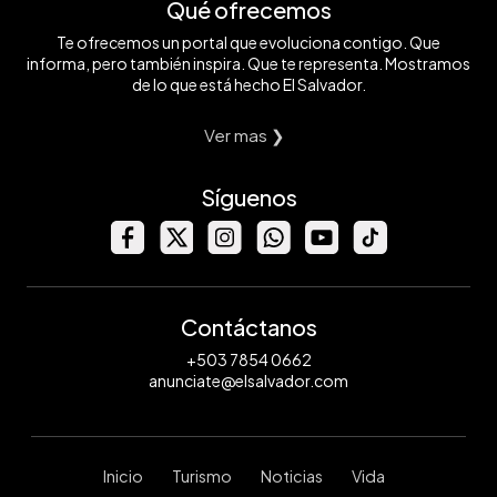
Qué ofrecemos
Te ofrecemos un portal que evoluciona contigo. Que
informa, pero también inspira. Que te representa. Mostramos
de lo que está hecho El Salvador.
Ver mas ❯
Síguenos
Contáctanos
+503 7854 0662
anunciate@elsalvador.com
Inicio
Turismo
Noticias
Vida