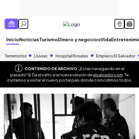
Inicio
Noticias
Turismo
Dinero y negocios
Vida
Entretenim
Terremotos
Lluvias
Hospital Rosales
Empleos El Salvador
CONTENIDO DE ARCHIVO:
¡Estás navegando en el
pasado! 🚀 Da el salto a la nueva versión de
elsalvador.com
. Te
invitamos a visitar el nuevo portal país donde coincidimos todos.