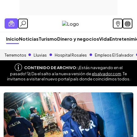
Inicio
Noticias
Turismo
Dinero y negocios
Vida
Entretenim
Terremotos
Lluvias
Hospital Rosales
Empleos El Salvador
CONTENIDO DE ARCHIVO:
¡Estás navegando en el
pasado! 🚀 Da el salto a la nueva versión de
elsalvador.com
. Te
invitamos a visitar el nuevo portal país donde coincidimos todos.