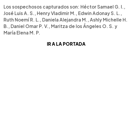
Los sospechosos capturados son: Héctor Samael G. I.,
José Luis A. S., Henry Vladimir M., Edwin Adonay S. L.,
Ruth Noemí R. L., Daniela Alejandra M., Ashly Michelle H.
B., Daniel Omar P. V., Maritza de los Ángeles O. S. y
María Elena M. P.
IR A LA PORTADA