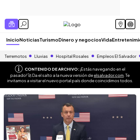
Inicio
Noticias
Turismo
Dinero y negocios
Vida
Entretenim
Terremotos
Lluvias
Hospital Rosales
Empleos El Salvador
CONTENIDO DE ARCHIVO:
¡Estás navegando en el
pasado! 🚀 Da el salto a la nueva versión de
elsalvador.com
. Te
invitamos a visitar el nuevo portal país donde coincidimos todos.