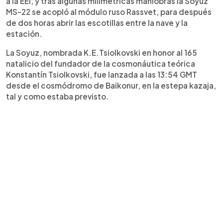
a la EEI, y tras algunas milimétricas maniobras la Soyuz
MS-22 se acopló al módulo ruso Rassvet, para después
de dos horas abrir las escotillas entre la nave y la
estación.
La Soyuz, nombrada K.E.Tsiolkovski en honor al 165
natalicio del fundador de la cosmonáutica teórica
Konstantín Tsiolkovski, fue lanzada a las 13:54 GMT
desde el cosmódromo de Baikonur, en la estepa kazaja,
tal y como estaba previsto.