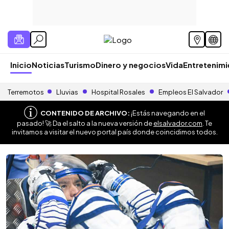
Inicio
Noticias
Turismo
Dinero y negocios
Vida
Entretenim
Terremotos
Lluvias
Hospital Rosales
Empleos El Salvador
CONTENIDO DE ARCHIVO:
¡Estás navegando en el
pasado! 🚀 Da el salto a la nueva versión de
elsalvador.com
. Te
invitamos a visitar el nuevo portal país donde coincidimos todos.