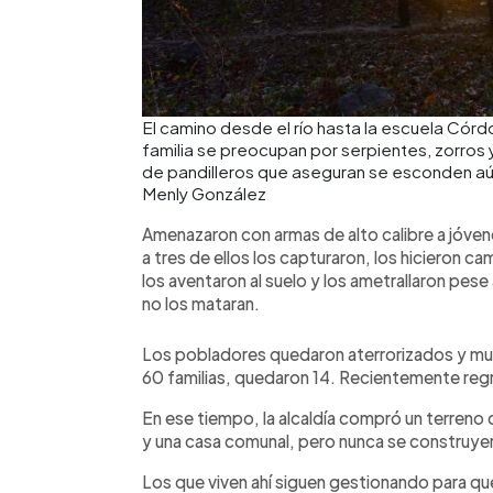
El camino desde el río hasta la escuela Córdo
familia se preocupan por serpientes, zorros
de pandilleros que aseguran se esconden aú
Menly González
Amenazaron con armas de alto calibre a jóven
a tres de ellos los capturaron, los hicieron cam
los aventaron al suelo y los ametrallaron pes
no los mataran.
Los pobladores quedaron aterrorizados y mu
60 familias, quedaron 14. Recientemente reg
En ese tiempo, la alcaldía compró un terreno 
y una casa comunal, pero nunca se construye
Los que viven ahí siguen gestionando para que