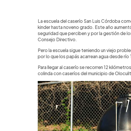
0:00
Facebook
Twitter
►
Escuchar artículo
La escuela del caserío San Luis Córdoba com
kinder hasta noveno grado. Este año aumentó 
seguridad que perciben y por la gestión de lo
Consejo Directivo.
Pero la escuela sigue teniendo un viejo proble
por lo que los papás acarrean agua desde río 
Para llegar al caserío se recorren 12 kilómetr
colinda con caseríos del municipio de Olocuil