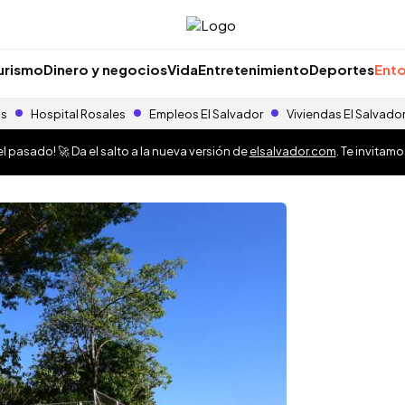
urismo
Dinero y negocios
Vida
Entretenimiento
Deportes
Ento
as
Hospital Rosales
Empleos El Salvador
Viviendas El Salvado
 pasado! 🚀 Da el salto a la nueva versión de
elsalvador.com
. Te invitam