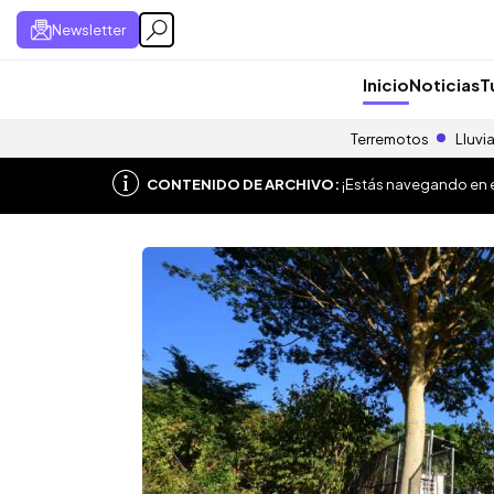
Newsletter
Inicio
Noticias
T
Terremotos
Lluvi
CONTENIDO DE ARCHIVO:
¡Estás navegando en el