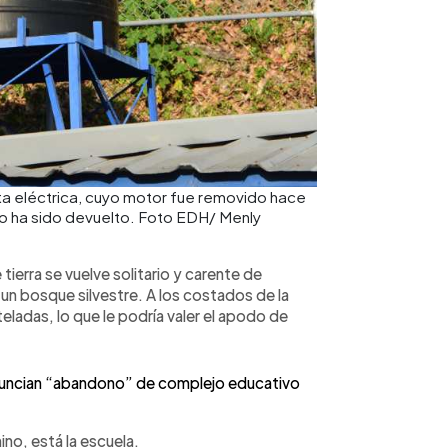
nta eléctrica, cuyo motor fue removido hace
 no ha sido devuelto. Foto EDH/ Menly
tierra se vuelve solitario y carente de
un bosque silvestre. A los costados de la
ladas, lo que le podría valer el apodo de
nuncian “abandono” de complejo educativo
mino, está la escuela.