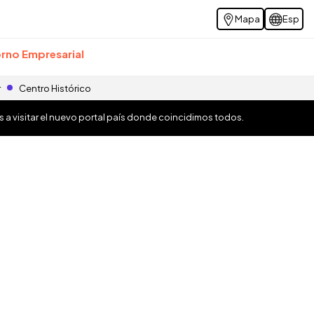
Mapa
Esp
rno Empresarial
r
Centro Histórico
os a visitar el nuevo portal país donde coincidimos todos.