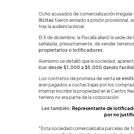
0:00
Facebook
Twitter
►
Escuchar artículo
Ocho acusados de comercialización irregular 
ilícitas
fueron enviado a prisión provisional, as
tras la audiencia inicial.
El 5 de diciembre, la Fiscalía allanó la sede 
señalada, presuntamente, de vender terrenos e
propietarios o lotificadores.
Asimismo se detalló que la sociedad, aparent
iban
desde $1,000 a $5,000 dando facilida
Los contratos de promesa de venta
se emit
eran pagados a cuotas bajas por los comprad
intentar inscribir la propiedad en el Centro N
terreno no era parte de la corporación.
Lee también:
Representante de lotificad
por no justif
"Esta sociedad comercializaba parcelas de for