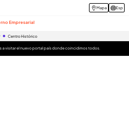
Mapa
Esp
rno Empresarial
r
Centro Histórico
os a visitar el nuevo portal país donde coincidimos todos.