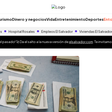
urismo
Dinero y negocios
Vida
Entretenimiento
Deportes
Ento
as
Hospital Rosales
Empleos El Salvador
Viviendas El Salvado
 pasado! 🚀 Da el salto a la nueva versión de
elsalvador.com
. Te invitam