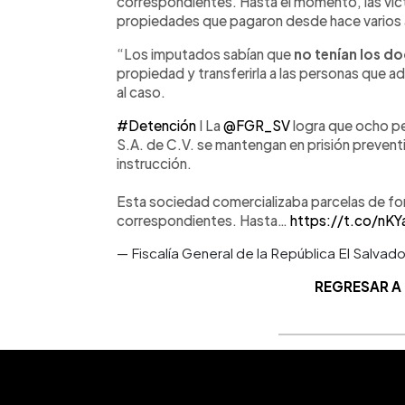
correspondientes. Hasta el momento, las ví
propiedades que pagaron desde hace varios añ
“Los imputados sabían que
no tenían los 
propiedad y transferirla a las personas que adq
al caso.
#Detención
I La
@FGR_SV
logra que ocho p
S.A. de C.V. se mantengan en prisión preventi
instrucción.
Esta sociedad comercializaba parcelas de form
correspondientes. Hasta…
https://t.co/nK
— Fiscalía General de la República El Salva
REGRESAR A