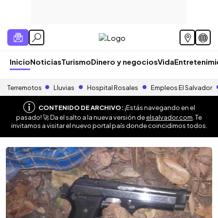
Inicio
Noticias
Turismo
Dinero y negocios
Vida
Entretenim
Terremotos
Lluvias
Hospital Rosales
Empleos El Salvador
CONTENIDO DE ARCHIVO:
¡Estás navegando en el
pasado! 🚀 Da el salto a la nueva versión de
elsalvador.com
. Te
invitamos a visitar el nuevo portal país donde coincidimos todos.