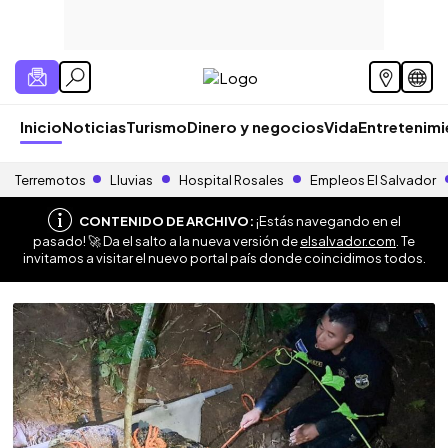
Inicio
Noticias
Turismo
Dinero y negocios
Vida
Entretenim
Terremotos
Lluvias
Hospital Rosales
Empleos El Salvador
CONTENIDO DE ARCHIVO:
¡Estás navegando en el
pasado! 🚀 Da el salto a la nueva versión de
elsalvador.com
. Te
invitamos a visitar el nuevo portal país donde coincidimos todos.