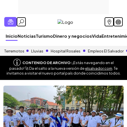
Inicio
Noticias
Turismo
Dinero y negocios
Vida
Entretenim
Terremotos
Lluvias
Hospital Rosales
Empleos El Salvador
CONTENIDO DE ARCHIVO:
¡Estás navegando en el
pasado! 🚀 Da el salto a la nueva versión de
elsalvador.com
. Te
invitamos a visitar el nuevo portal país donde coincidimos todos.