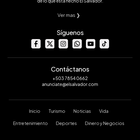
de lo que está hecho El Salvador.
Ver mas ❯
Síguenos
Contáctanos
+503 7854 0662
anunciate@elsalvador.com
Inicio
Turismo
Noticias
Vida
Entretenimiento
Deportes
Dinero y Negocios