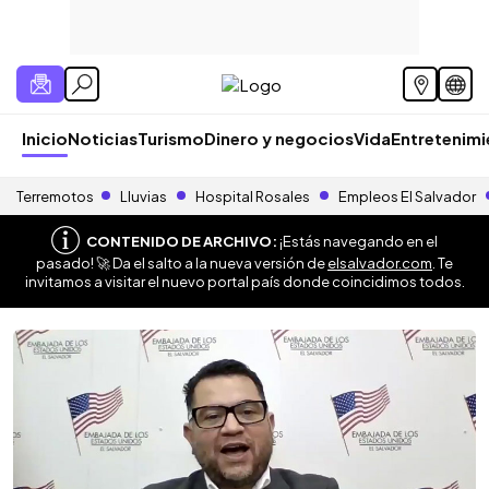
Inicio
Noticias
Turismo
Dinero y negocios
Vida
Entretenim
Terremotos
Lluvias
Hospital Rosales
Empleos El Salvador
CONTENIDO DE ARCHIVO:
¡Estás navegando en el
pasado! 🚀 Da el salto a la nueva versión de
elsalvador.com
. Te
invitamos a visitar el nuevo portal país donde coincidimos todos.