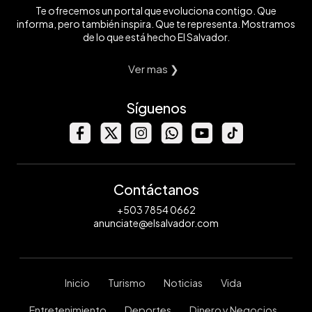
Te ofrecemos un portal que evoluciona contigo. Que
informa, pero también inspira. Que te representa. Mostramos
de lo que está hecho El Salvador.
Ver mas ❯
Síguenos
Contáctanos
+503 7854 0662
anunciate@elsalvador.com
Inicio
Turismo
Noticias
Vida
Entretenimiento
Deportes
Dinero y Negocios