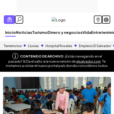
Inicio
Noticias
Turismo
Dinero y negocios
Vida
Entretenim
Terremotos
Lluvias
Hospital Rosales
Empleos El Salvador
CONTENIDO DE ARCHIVO:
¡Estás navegando en el
pasado! 🚀 Da el salto a la nueva versión de
elsalvador.com
. Te
invitamos a visitar el nuevo portal país donde coincidimos todos.