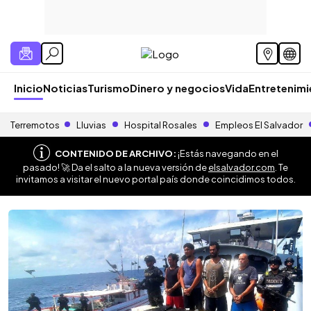
Inicio
Noticias
Turismo
Dinero y negocios
Vida
Entretenim
Terremotos
Lluvias
Hospital Rosales
Empleos El Salvador
CONTENIDO DE ARCHIVO:
¡Estás navegando en el
pasado! 🚀 Da el salto a la nueva versión de
elsalvador.com
. Te
invitamos a visitar el nuevo portal país donde coincidimos todos.