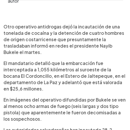
0:00
►
Escuchar artículo
Otro operativo antidrogas dejó la incautación de una
tonelada de cocaína y la detención de cuatro hombres
de origen costarricense que presuntamente la
trasladaban informó en redes el presidente Nayib
Bukele el martes.
El mandatario detalló que la embarcación fue
interceptada a 1,055 kilómetros al suroeste de la
bocana El Cordoncillo, en el Estero de Jaltepeque, en el
departamento de La Paz y adelantó que está valorada
en $25,6 millones.
En imágenes del operativo difundidas por Bukele se ven
al menos ocho armas de fuego (seis largas y dos tipo
pistola) que aparentemente le fueron decomisadas a
los sospechosos.
Las autoridades salvadoreñas han incautado 28.2