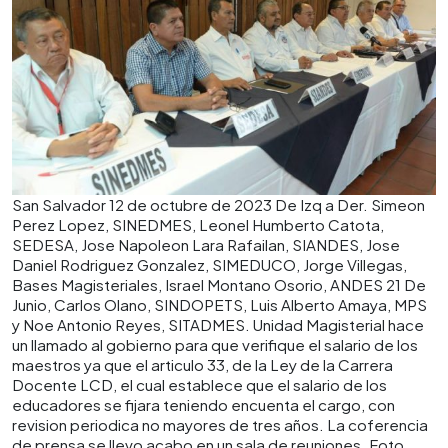
San Salvador 12 de octubre de 2023 De Izq a Der. Simeon
Perez Lopez, SINEDMES, Leonel Humberto Catota,
SEDESA, Jose Napoleon Lara Rafailan, SIANDES, Jose
Daniel Rodriguez Gonzalez, SIMEDUCO, Jorge Villegas,
Bases Magisteriales, Israel Montano Osorio, ANDES 21 De
Junio, Carlos Olano, SINDOPETS, Luis Alberto Amaya, MPS
y Noe Antonio Reyes, SITADMES. Unidad Magisterial hace
un llamado al gobierno para que verifique el salario de los
maestros ya que el articulo 33, de la Ley de la Carrera
Docente LCD, el cual establece que el salario de los
educadores se fijara teniendo encuenta el cargo, con
revision periodica no mayores de tres años. La coferencia
de prensa se llevo acabo en un sala de reuniones. Foto