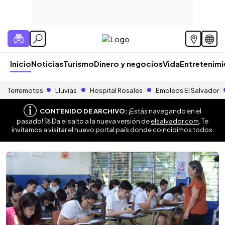
Inicio
Noticias
Turismo
Dinero y negocios
Vida
Entretenim
Terremotos
Lluvias
Hospital Rosales
Empleos El Salvador
CONTENIDO DE ARCHIVO:
¡Estás navegando en el
pasado! 🚀 Da el salto a la nueva versión de
elsalvador.com
. Te
invitamos a visitar el nuevo portal país donde coincidimos todos.