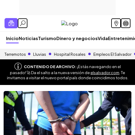
Inicio
Noticias
Turismo
Dinero y negocios
Vida
Entretenim
Terremotos
Lluvias
Hospital Rosales
Empleos El Salvador
CONTENIDO DE ARCHIVO:
¡Estás navegando en el
pasado! 🚀 Da el salto a la nueva versión de
elsalvador.com
. Te
invitamos a visitar el nuevo portal país donde coincidimos todos.