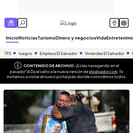
Inicio
Noticias
Turismo
Dinero y negocios
Vida
Entretenim
TPS
Juegos
Empleos El Salvador
Viviendas El Salvador
CONTENIDO DE ARCHIVO:
¡Estás navegando en el
pasado! 🚀 Da el salto a la nueva versión de
elsalvador.com
. Te
invitamos a visitar el nuevo portal país donde coincidimos todos.